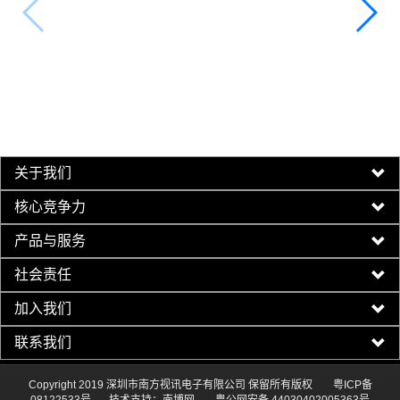
关于我们
核心竞争力
产品与服务
社会责任
加入我们
联系我们
Copyright 2019 深圳市南方视讯电子有限公司 保留所有版权
粤ICP备
08122533号
技术支持：南博网
粤公网安备 44030402005363号