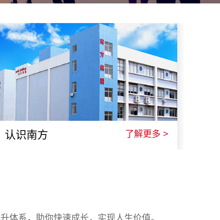
认识南方
了解更多 >
晋升体系，助你快速成长，实现人生价值。