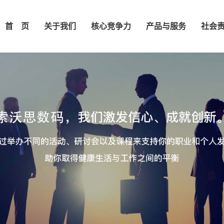
首 页
关于我们
核心竞争力
产品与服务
社会