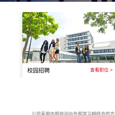
校园招聘
查看职位 >
公司采用内部培训与外部学习相结合的方