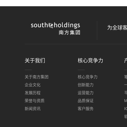
为全球
关于我们
核心竞争力
关于南方集团
核心竞争力
企业文化
创新能力
发展历程
运营能力
荣誉与资质
品质保证
M
新闻资讯
客户服务